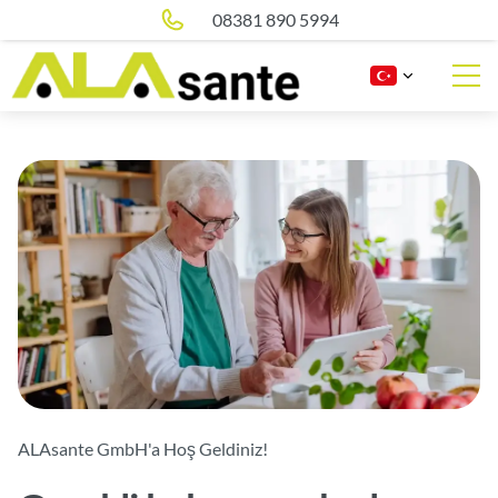
08381 890 5994
ALAsante GmbH'a Hoş Geldiniz!