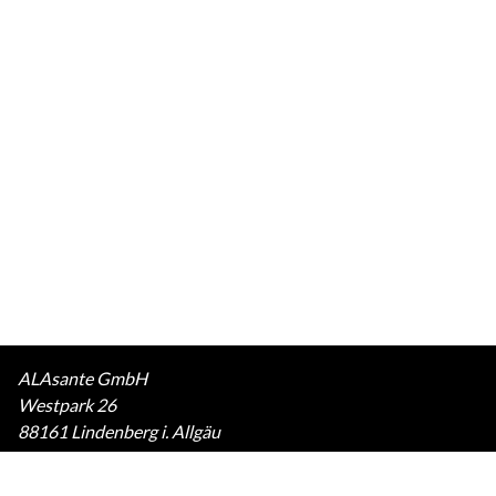
ALAsante GmbH
Westpark 26
88161 Lindenberg i. Allgäu
Telefon:
08381 890 5994